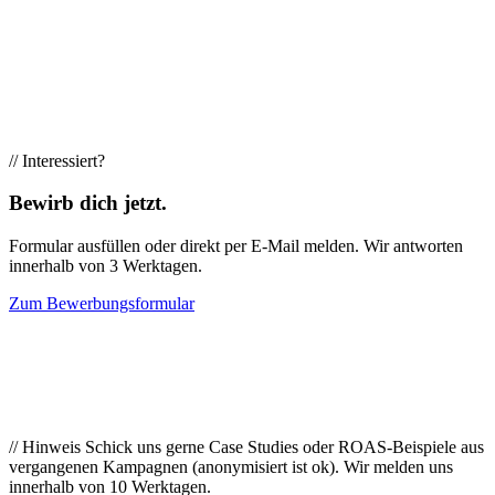
1–10 Leute, kurze Entscheidungswege. Kein Konzern-Theater,
keine Politik.
// Interessiert?
Bewirb dich jetzt.
Formular ausfüllen oder direkt per E-Mail melden. Wir antworten
innerhalb von 3 Werktagen.
Zum Bewerbungsformular
Performance Marketing
Manager Meta Ads (m/w/d)
// Hinweis
Schick uns gerne Case Studies oder ROAS-Beispiele aus
vergangenen Kampagnen (anonymisiert ist ok). Wir melden uns
innerhalb von 10 Werktagen.