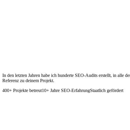
Jan
Feb
Mär
Apr
Mai
Jun
Jul
Aug
Sep
Okt
Nov
Dez
In den letzten Jahren habe ich hunderte SEO-Audits erstellt, in alle
Referenz zu deinem Projekt.
400+ Projekte betreut
10+ Jahre SEO-Erfahrung
Staatlich gefördert