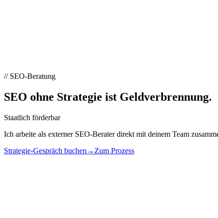
Termin vereinbaren
→
//
SEO-Beratung
SEO ohne Strategie ist Geldverbrennung.
Staatlich förderbar
Ich arbeite als externer SEO-Berater direkt mit deinem Team zusa
Strategie-Gespräch buchen
→
Zum Prozess
SEO Dashboard — Live
Jan
2025
Traffic
1.200